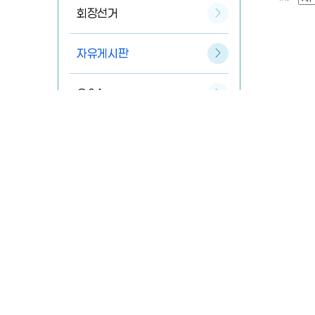
회장선거
자유게시판
Q&A
개인정보취급방침
이용약관
관련규정
오시는 길
평택시체육회 SNS 바로가기
우)17903 경기도 평택시 평남로 616(합정동) 합정동 392
정책부
:
031-656-0188
/ 팩스
031-651-0188