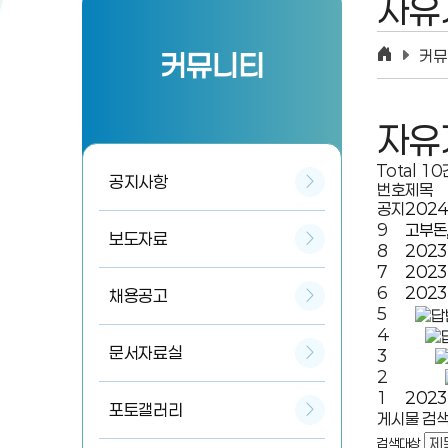
자유
커뮤
커뮤니티
자유
Total
10
공지사항
번호
제목
공지
202
9
고부돈
보도자료
8
202
7
202
6
202
채용공고
5
4
문서자료실
3
2
1
202
포토갤러리
게시물 검
검색대상