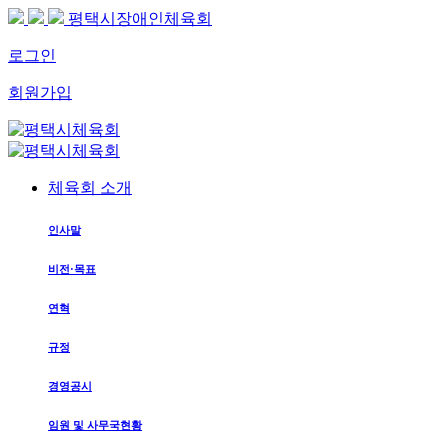
평택시장애인체육회
로그인
회원가입
체육회 소개
인사말
비전·목표
연혁
규정
경영공시
임원 및 사무국현황