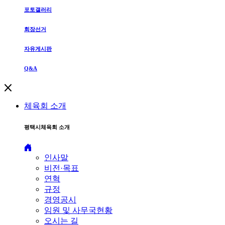
포토갤러리
회장선거
자유게시판
Q&A
체육회 소개
평택시체육회 소개
인사말
비전·목표
연혁
규정
경영공시
임원 및 사무국현황
오시는 길