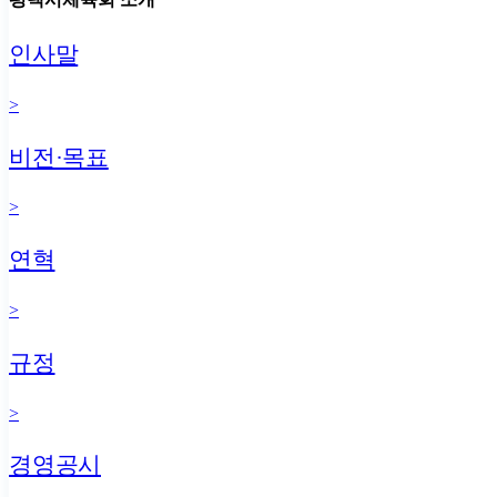
인사말
>
비전·목표
>
연혁
>
규정
>
경영공시