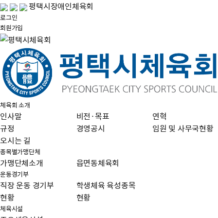
평택시장애인체육회
로그인
회원가입
체육회 소개
인사말
비전·목표
연혁
규정
경영공시
임원 및 사무국현황
오시는 길
종목별가맹단체
가맹단체소개
읍면동체육회
운동경기부
직장 운동 경기부
학생체육 육성종목
현황
현황
체육시설