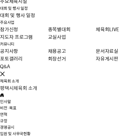
주요체육시설
대회 및 행사 일정
대회 및 행사 일정
주요사업
참가신청
종목별대회
체육회LIVE
지도자 프로그램
교실사업
커뮤니티
공지사항
채용공고
문서자료실
포토갤러리
회장선거
자유게시판
Q&A
체육회 소개
평택시체육회 소개
인사말
비전·목표
연혁
규정
경영공시
임원 및 사무국현황