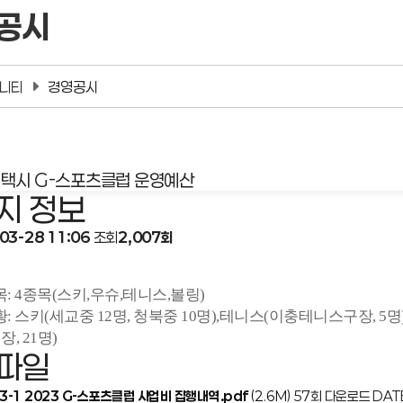
공시
니티
경영공시
평택시 G-스포츠클럽 운영예산
지 정보
03-28 11:06
조회
2,007회
목: 4종목(스키,우슈,테니스,볼링)
: 스키(세교중 12명, 청북중 10명),테니스(이충테니스구장, 5명
장, 21명)
파일
3-1 2023 G-스포츠클럽 사업비 집행내역.pdf
(2.6M)
57회 다운로드
DATE