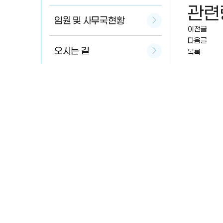
관련
임원 및 사무국현황
이전글
다음글
오시는 길
목록
개인정보취급방침
이용약관
관련규정
우)17903 경기도 평택시 
정책부
:
031-656-0188
/ 팩스
사업부
:
031-653-0053
/ 팩스
이메일
pt-sports@naver.co
Copyrightⓒ 2025 ptsports. A