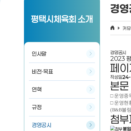
경영
평택시체육회 소개
커뮤
경영공시
인사말
2023 
페이
비전·목표
작성일
24-
본문
연혁
□ 운영종
□ 운영현황
규정
(B&B볼링
첨부
경영공시
붙임