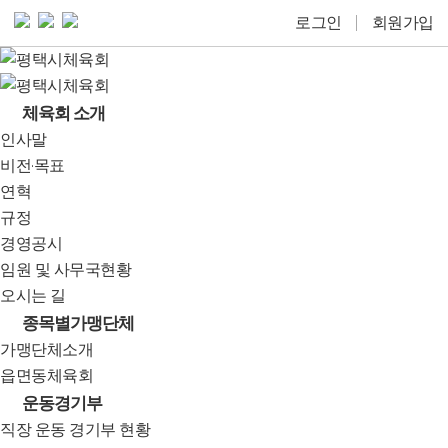
로그인
회원가입
체육회 소개
인사말
비전·목표
연혁
규정
경영공시
임원 및 사무국현황
오시는 길
종목별가맹단체
가맹단체소개
읍면동체육회
운동경기부
직장 운동 경기부 현황